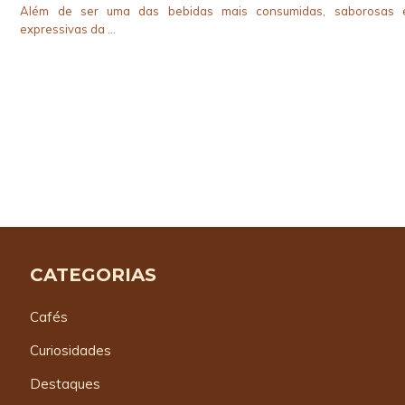
Além de ser uma das bebidas mais consumidas, saborosas 
expressivas da …
CATEGORIAS
Cafés
Curiosidades
Destaques