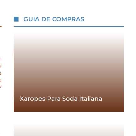
GUIA DE COMPRAS
m
s
e
a
?
Xaropes Para Soda Italiana