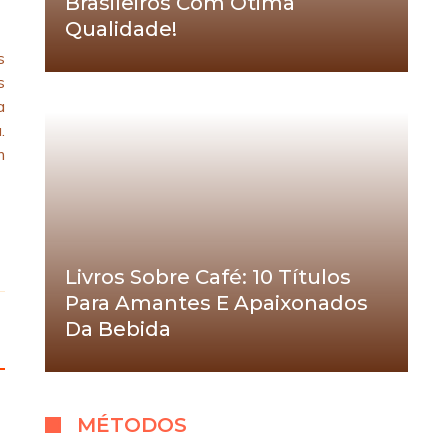
Brasileiros Com Ótima
Qualidade!
s
s
a
.
m
Livros Sobre Café: 10 Títulos
Para Amantes E Apaixonados
Da Bebida
MÉTODOS