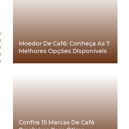
o
r
Moedor De Café: Conheça As 7
r
Melhores Opções Disponíveis
e
e
Confira 15 Marcas De Café
a